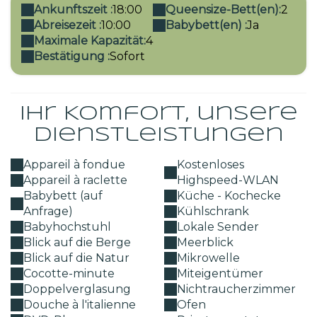
Ankunftszeit :
18:00
Queensize-Bett(en):
2
Abreisezeit :
10:00
Babybett(en) :
Ja
Maximale Kapazität:
4
Bestätigung :
Sofort
Ihr Komfort, unsere
Dienstleistungen
Appareil à fondue
Kostenloses
Appareil à raclette
Highspeed-WLAN
Babybett (auf
Küche - Kochecke
Anfrage)
Kühlschrank
Babyhochstuhl
Lokale Sender
Blick auf die Berge
Meerblick
Blick auf die Natur
Mikrowelle
Cocotte-minute
Miteigentümer
Doppelverglasung
Nichtraucherzimmer
Douche à l'italienne
Ofen