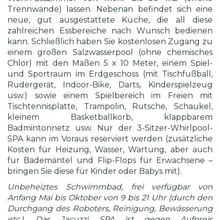
Trennwände) lassen. Nebenan befindet sich eine
neue, gut ausgestattete Küche, die all diese
zahlreichen Essbereiche nach Wunsch bedienen
kann. Schließlich haben Sie kostenlosen Zugang zu
einem großen Salzwasserpool (ohne chemisches
Chlor) mit den Maßen 5 x 10 Meter, einem Spiel-
und Sportraum im Erdgeschoss (mit Tischfußball,
Rudergerät, Indoor-Bike, Darts, Kinderspielzeug
usw.) sowie einem Spielbereich im Freien mit
Tischtennisplatte, Trampolin, Rutsche, Schaukel,
kleinem Basketballkorb, klappbarem
Badmintonnetz usw. Nur der 3-Sitzer-Whirlpool-
SPA kann im Voraus reserviert werden (zusätzliche
Kosten für Heizung, Wasser, Wartung, aber auch
für Bademäntel und Flip-Flops für Erwachsene –
bringen Sie diese für Kinder oder Babys mit).
Unbeheiztes Schwimmbad, frei verfügbar von
Anfang Mai bis Oktober von 9 bis 21 Uhr (durch den
Durchgang des Roboters, Reinigung, Bewässerung
etc.). Das Jacuzzi SPA ist gegen Aufpreis