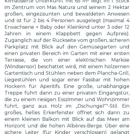
klimatisierte Unterkunft mit 65 m² liegt im 1. Stock
im Zentrum von Mas Natura und seinem 2 Hektar
großen, eingezäunten und bewaldeten Anwesen
und ist für 2 bis 4 Personen ausgelegt (maximal 4
Erwachsene + Baby oder Kleinkind unter 3 oder 12
Jahren in einem Klappbett gegen Aufpreis).
Zugänglich auf der Rückseite vom großen, sicheren
Parkplatz mit Blick auf den Gemüsegarten und
einen privaten Bereich im Garten mit einer ersten
Terrasse, die von einer elektrischen Markise
(Windsensor) beschattet wird, mit einem hölzernen
Gartentisch und Stühlen neben dem Plancha-Grill,
Liegestühlen und sogar einer Fassbar mit hohen
Hockern für Aperitifs. Eine große, unabhängige
Treppe führt dann zu einer privaten Eingangstür,
die zu einem riesigen Esszimmer und Wohnzimmer
führt, ganz aus Holz im „Dschungel""-Stil. Ein
großes, helles Erkerfenster öffnet sich dann zu
einem kleinen Balkon mit Blick auf das Meer am
Horizont und die hohen Albères-Berge. Über eine
sichere Leiter (für Kinder verschlossen) gelangt