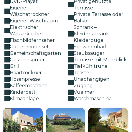
DVD-Player
Privat genutzte
Eigener
Terrasse
Wäschetrockner
Private Terrasse oder
Eigener Waschraum
Balkon
Elektrischer
Schrank –
Wasserkocher
Kleiderschrank –
Flachbildfernseher
Kleiderbügel
Gartenmöbelset
Schwimmbad
Gemeinschaftsgarten
Staubsauger
Geschirrspüler
Terrasse mit Meerblick
Grill
Tiefkühltruhe
Haartrockner
Toaster
Hosenpresse
Unabhängigen
Kaffeemaschine
Zugang
Kinderbett
Vue mer
Klimaanlage
Waschmaschine