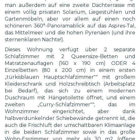
man außerdem auf eine zweite Dachterrasse mit
einem völlig privaten Solarium, Liegestühlen und
Gartenmöbeln, aber vor allem auf einen noch
schöneren 360°-Panoramablick auf das Aspres-Tal,
das Mittelmeer und die hohen Pyrenäen (und ihre
sternenklaren Nächte!).
Dieses Wohnung verfügt über 2 separate
Schlafzimmer mit 2 Queensize-Betten und
Matratzenauflagen (160 x 190 cm) ODER 4
Einzelbetten (80 x 200 cm) in einem ersten
„türkisblauen Hauptschlafzimmer"" mit großem
Kleiderschrank und Holzschreibtisch (Arbeitsplatz
bei Bedarf), das sich zu einem modernen
Duschraum mit Hängetoilette öffnet, und einem
zweiten „Curry-Schlafzimmer"", das im
Wohnzimmer eingerichtet, aber dank
halbverdunkelnder Schiebewände getrennt ist, die
auch die Frischluft der umschaltbaren Klimaanlage
in die beiden Schlafzimmer sowie in das große
Wohn-Esszimmer von mehr als 30 m2 (offene