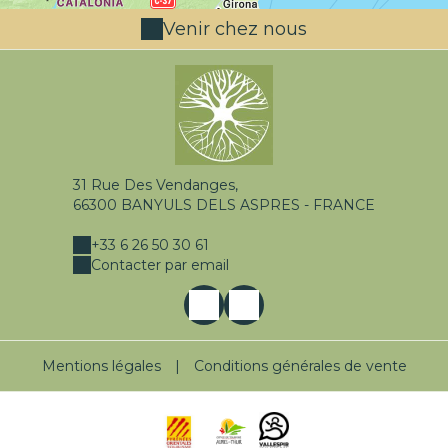
Venir chez nous
31 Rue Des Vendanges,
66300 BANYULS DELS ASPRES - FRANCE
+33 6 26 50 30 61
Contacter par email
Mentions légales
|
Conditions générales de vente