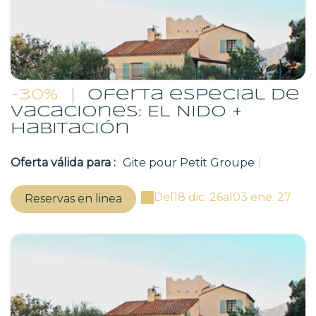
-30%
|
Oferta especial de
vacaciones: EL NIDO +
habitación
Oferta válida para :
Gite pour Petit Groupe
|
Del
18 dic. 26
al
03 ene. 27
Reservas en linea