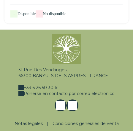
-
Disponible
-
No disponible
31 Rue Des Vendanges,
66300 BANYULS DELS ASPRES - FRANCE
+33 6 26 50 30 61
Ponerse en contacto por correo electrónico
Notas legales
|
Condiciones generales de venta