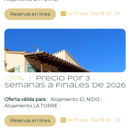
Del
19 sep. 26
al
18 dic. 26
Reservas en linea
-30%
|
Precio por 3
semanas a finales de 2026
Oferta válida para :
Alojamiento EL NIDO
|
Alojamiento LA TORRE
|
Del
19 sep. 26
al
18 dic. 26
Reservas en linea