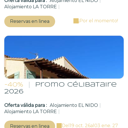
Oferta válida para :
Alojamiento EL NIDO
|
Alojamiento LA TORRE
|
¡Por el momento!
Reservas en linea
-40%
|
Promo célibataire
2026
Oferta válida para :
Alojamiento EL NIDO
|
Alojamiento LA TORRE
|
Del
19 oct. 26
al
03 ene. 27
Reservas en linea