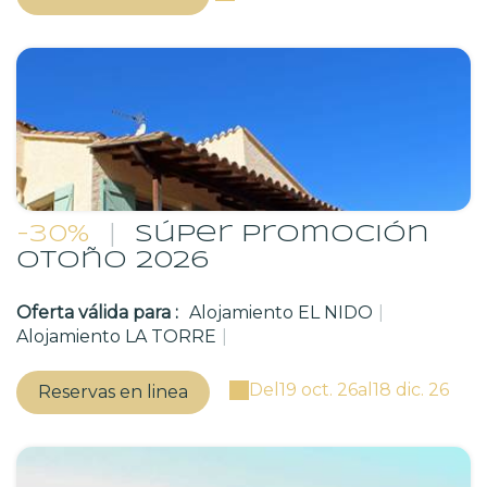
-30%
|
Súper promoción
Otoño 2026
Oferta válida para :
Alojamiento EL NIDO
|
Alojamiento LA TORRE
|
Del
19 oct. 26
al
18 dic. 26
Reservas en linea