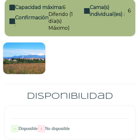
Capacidad máxima:
6
Cama(s)
6
Diferido (1
individual(es) :
Confirmación
día(s)
:
Máximo)
Disponibilidad
-
Disponible
-
No disponible