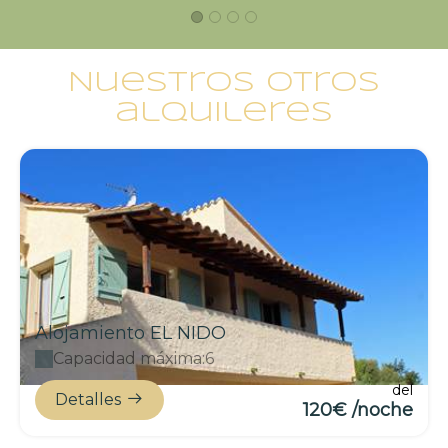
Nuestros otros
alquileres
Alojamiento EL NIDO
Capacidad máxima:6
del
Detalles
120€ /noche